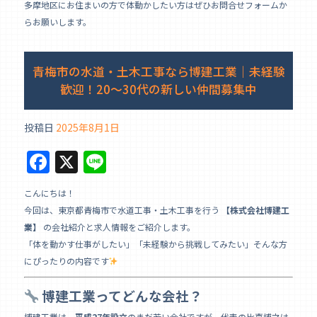
多摩地区にお住まいの方で体動かしたい方はぜひお問合せフォームか
b
らお願いします。
o
o
青梅市の水道・土木工事なら博建工業｜未経験
k
歓迎！20〜30代の新しい仲間募集中
投稿日
2025年8月1日
F
X
Li
a
n
こんにちは！
c
e
今回は、東京都青梅市で水道工事・土木工事を行う
【株式会社博建工
e
業】
の会社紹介と求人情報をご紹介します。
b
「体を動かす仕事がしたい」「未経験から挑戦してみたい」そんな方
にぴったりの内容です
o
o
博建工業ってどんな会社？
博建工業は、
平成27年設立
のまだ若い会社ですが、代表の比嘉博之は