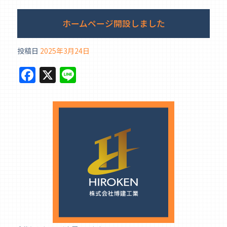
b
ホームページ開設しました
o
o
投稿日
2025年3月24日
k
F
X
Li
a
n
c
e
e
b
o
o
k