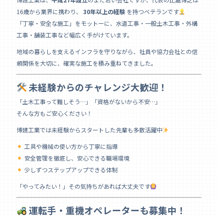
k
16歳から業界に携わり、
30年以上の経験
を持つベテランです
「丁寧・安全な施工」をモットーに、水道工事・一般土木工事・外構
工事・舗装工事など幅広く手がけています。
地域の暮らしを支えるインフラを守りながら、社員や協力会社との信
頼関係を大切に、確実な施工を積み重ねてきました。
未経験からのチャレンジ大歓迎！
「土木工事って難しそう…」「資格がないから不安…」
そんな方もご安心ください！
博建工業では未経験からスタートした先輩も多数活躍中
工具や機械の使い方から丁寧に指導
安全管理を徹底し、安心できる職場環境
少しずつステップアップできる体制
「やってみたい！」その気持ちがあれば大丈夫です
運転手・重機オペレーターも募集中！