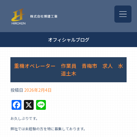
オフィシャルブログ
重機オペレーター 作業員 青梅市 求人 水
道土木
投稿日
2026年2月4日
F
X
Li
a
n
お久しぶりです。
c
e
弊社では未経験の方を特に募集しております。
e