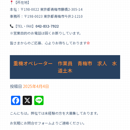
【所在地】
本社：〒198-0022 東京都青梅市藤橋2-305-14
事務所：〒198-0023 東京都青梅市今井2-1210
【TEL・FAX】
042-832-7922
※営業目的のお電話は固くお断りしています。
皆さまからのご応募、心よりお待ちしております
重機オペレーター 作業員 青梅市 求人 水
道土木
投稿日
2025年4月4日
F
X
Li
a
n
こんにちは。弊社では未経験の方を大募集しております。
c
e
お気軽にお問合せフォームよりご連絡ください。
e