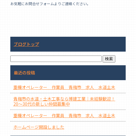
お気軽にお問合せフォームよりご連絡ください。
e
b
o
o
k
ブログトップ
最近の投稿
重機オペレーター 作業員 青梅市 求人 水道土木
青梅市の水道・土木工事なら博建工業｜未経験歓迎！
20〜30代の新しい仲間募集中
重機オペレーター 作業員 青梅市 求人 水道土木
ホームページ開設しました