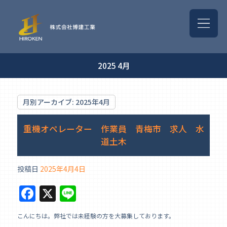
2025 4月
月別アーカイブ:
2025年4月
重機オペレーター 作業員 青梅市 求人 水
道土木
投稿日
2025年4月4日
F
X
Li
a
n
こんにちは。弊社では未経験の方を大募集しております。
c
e